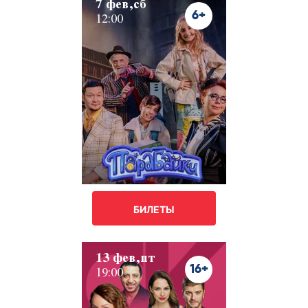
7 фев,сб
6+
12:00
БИЛЕТЫ
13 фев,пт
16+
19:00