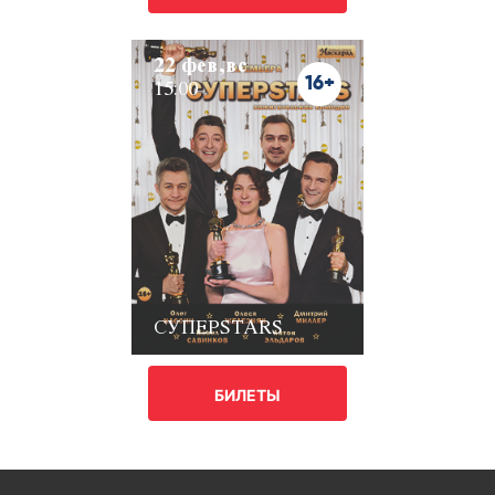
22 фев,вс
16+
15:00
СУПЕРSTARS
БИЛЕТЫ