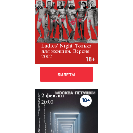
Ladies' Night. Только
для женщин. Версия
2002
БИЛЕТЫ
2 фев,пн
18+
20:00