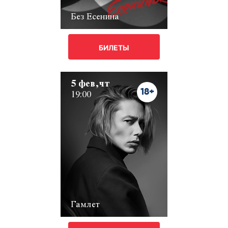
Без Есенина
БИЛЕТЫ
5 фев,чт
18+
19:00
Гамлет