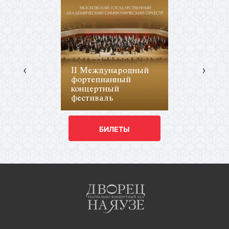
‹
›
II Международный
фортепианный
концертный
фестиваль
БИЛЕТЫ